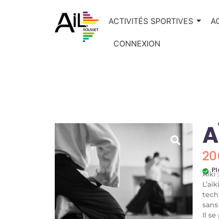
ACTIVITÉS SPORTIVES
A
CONNEXION
A
20
Pl
Aïki
L’aïk
tech
sans
Il s