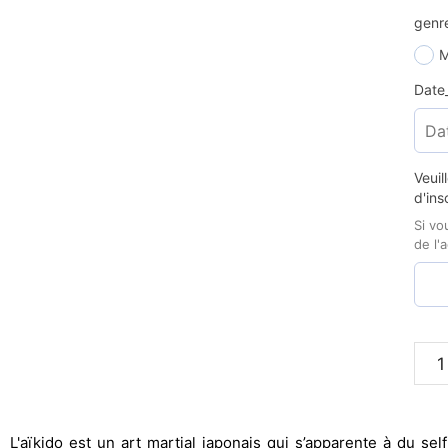
genr
M
Date
Veui
d'ins
Si vo
de l'a
L'aïkido
est un art martial japonais qui s’apparente à du sel