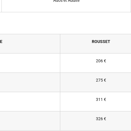
Ados et Adulte
E
ROUSSET
206 €
275 €
311 €
326 €