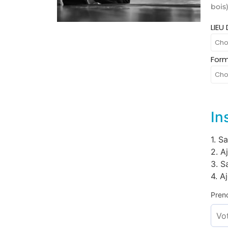
bois
Alte
http
LIEU
la-
fress
Form
phot
du-
cerf/
In
1. S
2. A
3. S
4. A
Pren