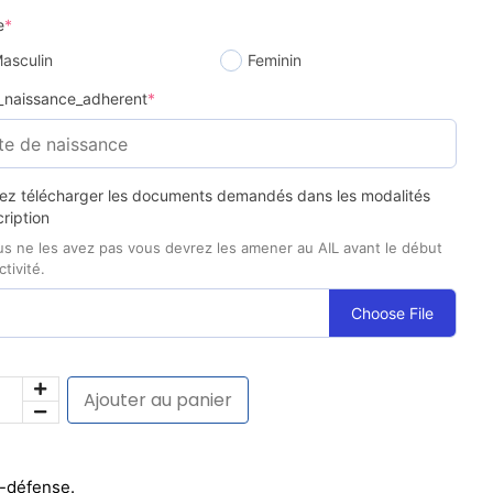
e
*
asculin
Feminin
_naissance_adherent
*
llez télécharger les documents demandés dans les modalités
cription
us ne les avez pas vous devrez les amener au AIL avant le début
ctivité.
Choose File
Ajouter au panier
f-défense.