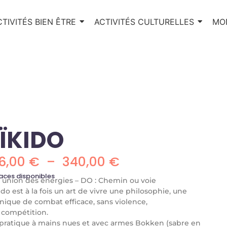
CTIVITÉS BIEN ÊTRE
ACTIVITÉS CULTURELLES
MO
ÏKIDO
6,00
€
–
340,00
€
aces disponibles
 : union des énergies – DO : Chemin ou voie
ido est à la fois un art de vivre une philosophie, une
nique de combat efficace, sans violence,
 compétition.
e pratique à mains nues et avec armes Bokken (sabre en