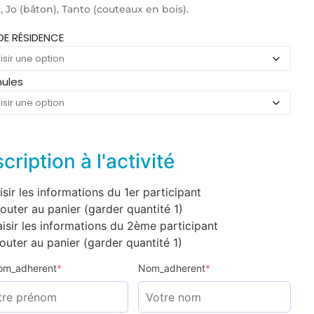
), Jo (bâton), Tanto (couteaux en bois).
rnative:
://www.hauterive-
 DE RÉSIDENCE
e.fr/hlf-
ules
os/cote-
scription à l'activité
aisir les informations du 1er participant
jouter au panier (garder quantité 1)
aisir les informations du 2ème participant
jouter au panier (garder quantité 1)
om_adherent
*
Nom_adherent
*